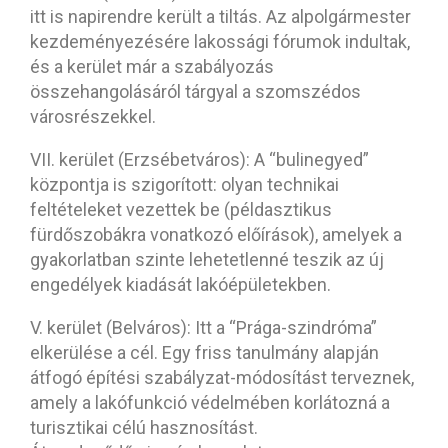
itt is napirendre került a tiltás. Az alpolgármester
kezdeményezésére lakossági fórumok indultak,
és a kerület már a szabályozás
összehangolásáról tárgyal a szomszédos
városrészekkel.
VII. kerület (Erzsébetváros): A “bulinegyed”
központja is szigorított: olyan technikai
feltételeket vezettek be (példasztikus
fürdőszobákra vonatkozó előírások), amelyek a
gyakorlatban szinte lehetetlenné teszik az új
engedélyek kiadását lakóépületekben.
V. kerület (Belváros): Itt a “Prága-szindróma”
elkerülése a cél. Egy friss tanulmány alapján
átfogó építési szabályzat-módosítást terveznek,
amely a lakófunkció védelmében korlátozná a
turisztikai célú hasznosítást.