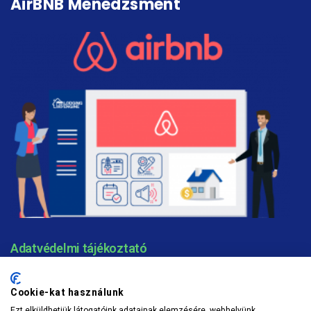
AirBNB Menedzsment
Adatvédelmi tájékoztató
Cookie-kat használunk
Ezt elküldhetjük látogatóink adatainak elemzésére, webhelyünk