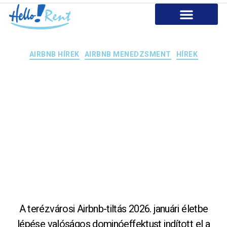
AIRBNB Szolgáltatásaink
Miért dolgozz velünk?
Kapcsolat
AIRBNB HÍREK
AIRBNB MENEDZSMENT
HÍREK
A VI. kerületi
terézvárosi
Airbnb tiltás
hatásai
A terézvárosi Airbnb-tiltás 2026. januári életbe
lépése valóságos dominóeffektust indított el a