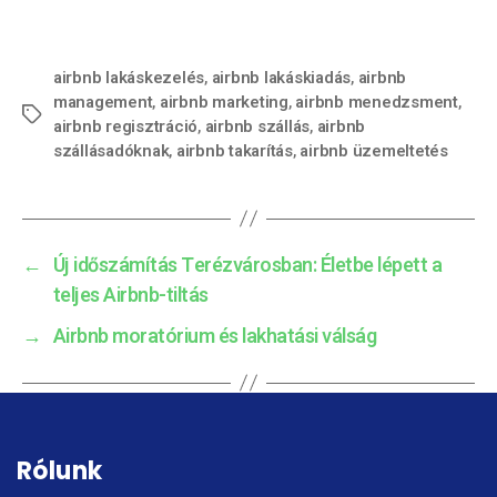
airbnb lakáskezelés
,
airbnb lakáskiadás
,
airbnb
management
,
airbnb marketing
,
airbnb menedzsment
,
airbnb regisztráció
,
airbnb szállás
,
airbnb
szállásadóknak
,
airbnb takarítás
,
airbnb üzemeltetés
←
Új időszámítás Terézvárosban: Életbe lépett a
teljes Airbnb-tiltás
→
Airbnb moratórium és lakhatási válság
Rólunk