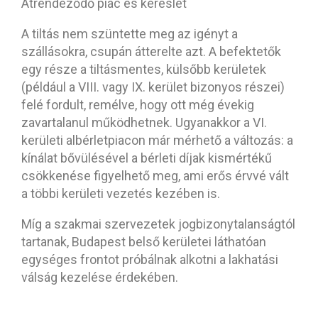
Átrendeződő piac és kereslet
A tiltás nem szüntette meg az igényt a
szállásokra, csupán átterelte azt. A befektetők
egy része a tiltásmentes, külsőbb kerületek
(például a VIII. vagy IX. kerület bizonyos részei)
felé fordult, remélve, hogy ott még évekig
zavartalanul működhetnek. Ugyanakkor a VI.
kerületi albérletpiacon már mérhető a változás: a
kínálat bővülésével a bérleti díjak kismértékű
csökkenése figyelhető meg, ami erős érvvé vált
a többi kerületi vezetés kezében is.
Míg a szakmai szervezetek jogbizonytalanságtól
tartanak, Budapest belső kerületei láthatóan
egységes frontot próbálnak alkotni a lakhatási
válság kezelése érdekében.