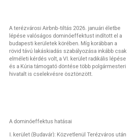
A terézvárosi Airbnb-tiltás 2026. januári életbe
lépése valóságos dominóeffektust indított el a
budapesti kerületek körében. Míg korábban a
rövid távú lakáskiadás szabályozása inkább csak
elméleti kérdés volt, a VI. kerület radikális lépése
és a Kúria támogató döntése több polgármesteri
hivatalt is cselekvésre ösztönzött.
A dominóeffektus hatásai
I. kerület (Budavár): Közvetlenül Terézváros után