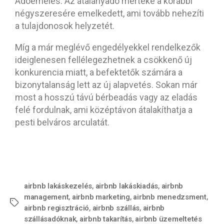
Adóemelés: Az átalányadó mértéke a korábbi
négyszeresére emelkedett, ami tovább nehezíti
a tulajdonosok helyzetét.
Míg a már meglévő engedélyekkel rendelkezők
ideiglenesen fellélegezhetnek a csökkenő új
konkurencia miatt, a befektetők számára a
bizonytalanság lett az új alapvetés. Sokan már
most a hosszú távú bérbeadás vagy az eladás
felé fordulnak, ami középtávon átalakíthatja a
pesti belváros arculatát.
airbnb lakáskezelés
,
airbnb lakáskiadás
,
airbnb
management
,
airbnb marketing
,
airbnb menedzsment
,
airbnb regisztráció
,
airbnb szállás
,
airbnb
szállásadóknak
,
airbnb takarítás
,
airbnb üzemeltetés