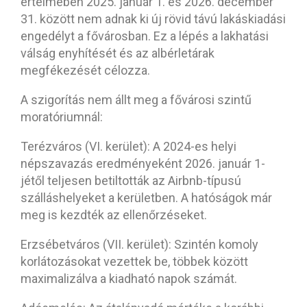
értelmében 2025. január 1. és 2026. december
31. között nem adnak ki új rövid távú lakáskiadási
engedélyt a fővárosban. Ez a lépés a lakhatási
válság enyhítését és az albérletárak
megfékezését célozza.
A szigorítás nem állt meg a fővárosi szintű
moratóriumnál:
Terézváros (VI. kerület): A 2024-es helyi
népszavazás eredményeként 2026. január 1-
jétől teljesen betiltották az Airbnb-típusú
szálláshelyeket a kerületben. A hatóságok már
meg is kezdték az ellenőrzéseket.
Erzsébetváros (VII. kerület): Szintén komoly
korlátozásokat vezettek be, többek között
maximalizálva a kiadható napok számát.