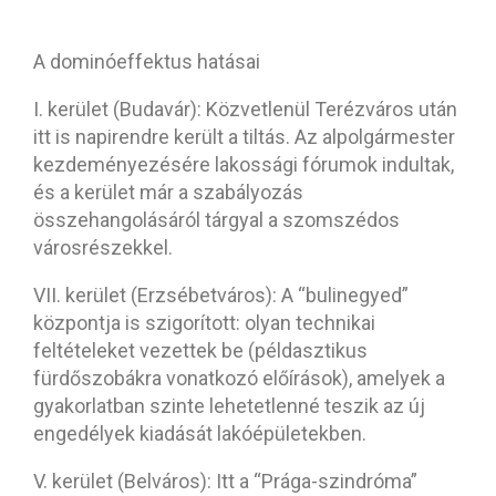
A dominóeffektus hatásai
I. kerület (Budavár): Közvetlenül Terézváros után
itt is napirendre került a tiltás. Az alpolgármester
kezdeményezésére lakossági fórumok indultak,
és a kerület már a szabályozás
összehangolásáról tárgyal a szomszédos
városrészekkel.
VII. kerület (Erzsébetváros): A “bulinegyed”
központja is szigorított: olyan technikai
feltételeket vezettek be (példasztikus
fürdőszobákra vonatkozó előírások), amelyek a
gyakorlatban szinte lehetetlenné teszik az új
engedélyek kiadását lakóépületekben.
V. kerület (Belváros): Itt a “Prága-szindróma”