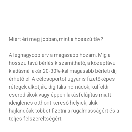
Miért éri meg jobban, mint a hosszú táv?
A legnagyobb érv a magasabb hozam. Míg a
hosszú távú bérlés kiszámítható, a középtávú
kiadásnál akár 20-30%-kal magasabb bérleti díj
érhető el. A célcsoportot ugyanis fizetőképes
rétegek alkotják: digitális nomádok, külföldi
cserediákok vagy éppen lakásfelújítás miatt
ideiglenes otthont kereső helyiek, akik
hajlandóak többet fizetni a rugalmasságért és a
teljes felszereltségért.