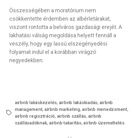
Összességében a moratórium nem
csökkentette érdemben az albérletárakat,
viszont rontotta a belváros gazdasági erejét. A
lakhatási válság megoldása helyett fennáll a
veszély, hogy egy lassú elszegényedési
folyamat indul el a korábban virágzó
negyedekben.
airbnb lakáskezelés
,
airbnb lakáskiadás
,
airbnb
management
,
airbnb marketing
,
airbnb menedzsment
,
airbnb regisztráció
,
airbnb szállás
,
airbnb
szállásadóknak
,
airbnb takarítás
,
airbnb üzemeltetés