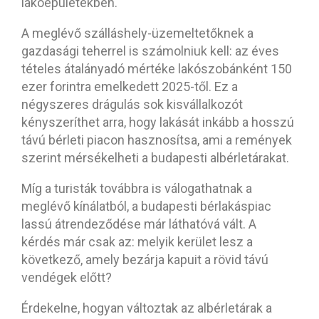
lakóépületekben.
A meglévő szálláshely-üzemeltetőknek a
gazdasági teherrel is számolniuk kell: az éves
tételes átalányadó mértéke lakószobánként 150
ezer forintra emelkedett 2025-től. Ez a
négyszeres drágulás sok kisvállalkozót
kényszeríthet arra, hogy lakását inkább a hosszú
távú bérleti piacon hasznosítsa, ami a remények
szerint mérsékelheti a budapesti albérletárakat.
Míg a turisták továbbra is válogathatnak a
meglévő kínálatból, a budapesti bérlakáspiac
lassú átrendeződése már láthatóvá vált. A
kérdés már csak az: melyik kerület lesz a
következő, amely bezárja kapuit a rövid távú
vendégek előtt?
Érdekelne, hogyan változtak az albérletárak a