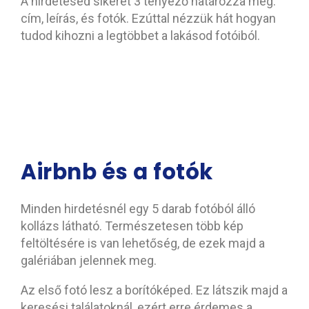
A hirdetésed sikerét 3 tényező határozza meg:
cím, leírás, és fotók. Ezúttal nézzük hát hogyan
tudod kihozni a legtöbbet a lakásod fotóiból.
Airbnb és a fotók
Minden hirdetésnél egy 5 darab fotóból álló
kollázs látható. Természetesen több kép
feltöltésére is van lehetőség, de ezek majd a
galériában jelennek meg.
Az első fotó lesz a borítóképed. Ez látszik majd a
keresési találatoknál, ezért erre érdemes a