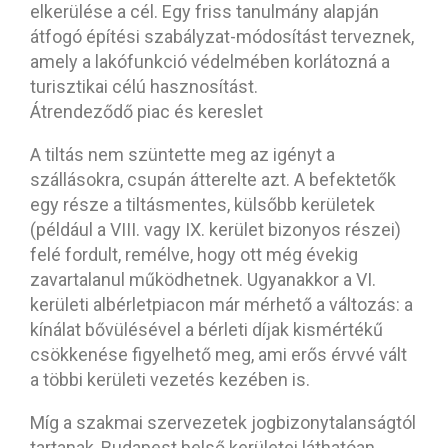
elkerülése a cél. Egy friss tanulmány alapján
átfogó építési szabályzat-módosítást terveznek,
amely a lakófunkció védelmében korlátozná a
turisztikai célú hasznosítást.
Átrendeződő piac és kereslet
A tiltás nem szüntette meg az igényt a
szállásokra, csupán átterelte azt. A befektetők
egy része a tiltásmentes, külsőbb kerületek
(például a VIII. vagy IX. kerület bizonyos részei)
felé fordult, remélve, hogy ott még évekig
zavartalanul működhetnek. Ugyanakkor a VI.
kerületi albérletpiacon már mérhető a változás: a
kínálat bővülésével a bérleti díjak kismértékű
csökkenése figyelhető meg, ami erős érvvé vált
a többi kerületi vezetés kezében is.
Míg a szakmai szervezetek jogbizonytalanságtól
tartanak, Budapest belső kerületei láthatóan