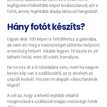
legfigyelemfelkeltőbb képet kiválasztanod, azt a
fotót, amely leginkább átadja lakásod hangulatát.
Hány fotót készíts?
Ugyan akár 100 képet is feltölthetsz a galériába,
de nem éri meg a mennyiséget előtérbe helyezni
a minőség helyett. Inkább legyen 10 tiszta és jól
látható fotód, mint 50 sötét, homályos.
De ne ess át a ló túloldalára sem, mert ha nagyon
kevés kép van a szállásodról, az is elveheti az
utazók kedvét. Hiszen mi alapján választanának
téged?
A cél az, hogy a lehető legtöbb oldalról
megmutasd a szállásod magas minőségű fotók