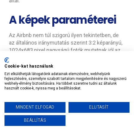
által.
A képek paraméterei
Az Airbnb nem túl szigorú ilyen tekintetben, de
az általános iránymutatás szerint 3:2 képarányú,
1024×683 pixel nagyságú fotók mutatnak jól az
oldalon.
Cookie-kat használunk
Mivel fényképezz?
Ezt elküldhetjük látogatóink adatainak elemzésére, webhelyünk
fejlesztésére, személyre szabott tartalom megjelenítésére és nagyszerű
webhely-élmény biztosítására. Ha többet szeretne tudni az általunk
használt cookie-k, nyissa meg a beállításokat.
Semmiképpen nincs szükséged DSLR kamerára
vagy profi fotósra, ha te magad is képes vagy
minőségi képek készítésére. Az a lényeg, hogy
MINDENT ELFOGAD
ELUTASÍT
jól kivehető, megfelelően megvilágított, és
BEÁLLÍTÁS
hívogató képek készüljenek a szállásodról.