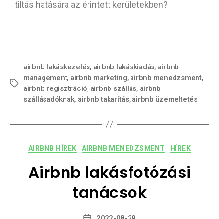
tiltás hatására az érintett kerületekben?
airbnb lakáskezelés
,
airbnb lakáskiadás
,
airbnb
management
,
airbnb marketing
,
airbnb menedzsment
,
airbnb regisztráció
,
airbnb szállás
,
airbnb
szállásadóknak
,
airbnb takarítás
,
airbnb üzemeltetés
AIRBNB HÍREK
AIRBNB MENEDZSMENT
HÍREK
Airbnb lakásfotózási
tanácsok
2022-08-29