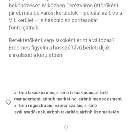
beköltözését. Miközben Terézváros úttörőként
jár el, más belvárosi kerületek – például az I. és a
VII. kerület – is hasonló szigorításokat
fontolgatnak.
Befektetőként vagy lakóként érint a változás?
Érdemes figyelni a hosszú távú bérleti díjak
alakulását a kerületben!
airbnb lakáskezelés
,
airbnb lakáskiadás
,
airbnb
management
,
airbnb marketing
,
airbnb menedzsment
,
airbnb regisztráció
,
airbnb szállás
,
airbnb
szállásadóknak
,
airbnb takarítás
,
airbnb üzemeltetés