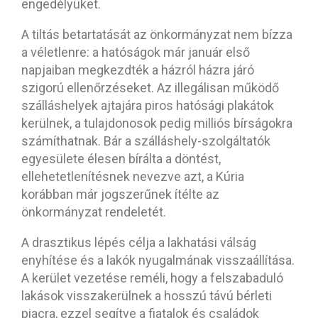
engedélyüket.
A tiltás betartatását az önkormányzat nem bízza
a véletlenre: a hatóságok már január első
napjaiban megkezdték a házról házra járó
szigorú ellenőrzéseket. Az illegálisan működő
szálláshelyek ajtajára piros hatósági plakátok
kerülnek, a tulajdonosok pedig milliós bírságokra
számíthatnak. Bár a szálláshely-szolgáltatók
egyesülete élesen bírálta a döntést,
ellehetetlenítésnek nevezve azt, a Kúria
korábban már jogszerűnek ítélte az
önkormányzat rendeletét.
A drasztikus lépés célja a lakhatási válság
enyhítése és a lakók nyugalmának visszaállítása.
A kerület vezetése reméli, hogy a felszabaduló
lakások visszakerülnek a hosszú távú bérleti
piacra, ezzel segítve a fiatalok és családok