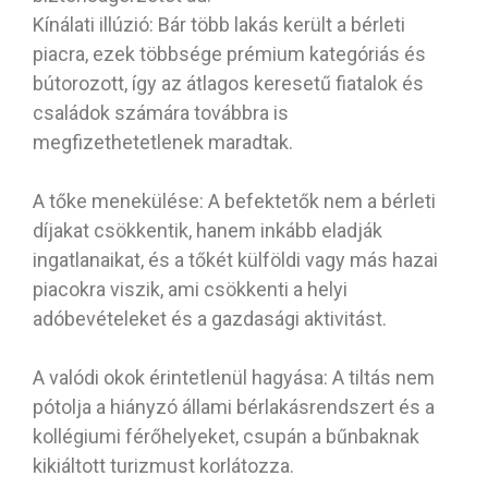
Kínálati illúzió: Bár több lakás került a bérleti
piacra, ezek többsége prémium kategóriás és
bútorozott, így az átlagos keresetű fiatalok és
családok számára továbbra is
megfizethetetlenek maradtak.
A tőke menekülése: A befektetők nem a bérleti
díjakat csökkentik, hanem inkább eladják
ingatlanaikat, és a tőkét külföldi vagy más hazai
piacokra viszik, ami csökkenti a helyi
adóbevételeket és a gazdasági aktivitást.
A valódi okok érintetlenül hagyása: A tiltás nem
pótolja a hiányzó állami bérlakásrendszert és a
kollégiumi férőhelyeket, csupán a bűnbaknak
kikiáltott turizmust korlátozza.