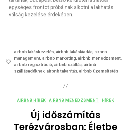
egységes frontot próbálnak alkotni a lakhatási
válság kezelése érdekében.
airbnb lakáskezelés
,
airbnb lakáskiadás
,
airbnb
management
,
airbnb marketing
,
airbnb menedzsment
,
airbnb regisztráció
,
airbnb szállás
,
airbnb
szállásadóknak
,
airbnb takarítás
,
airbnb üzemeltetés
AIRBNB HÍREK
AIRBNB MENEDZSMENT
HÍREK
Új időszámítás
Terézvárosban: Életbe