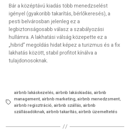
Bár a középtávú kiadás több menedzselést
igényel (gyakoribb takarítás, bérlőkeresés), a
pesti belvárosban jelenleg ez a
legbiztonságosabb válasz a szabályozási
hullámra. A lakhatási válság közepette ez a
„hibrid” megoldás hidat képez a turizmus és a fix
lakhatás között, stabil profitot kínálva a
tulajdonosoknak.
airbnb lakáskezelés
,
airbnb lakáskiadás
,
airbnb
management
,
airbnb marketing
,
airbnb menedzsment
,
airbnb regisztráció
,
airbnb szállás
,
airbnb
szállásadóknak
,
airbnb takarítás
,
airbnb üzemeltetés