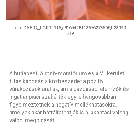
xr:d:DAFfG_bGRTI:115,j:8165428113676273506,t:23090
519
A budapesti Airbnb-moratórium és a VI. kerületi
tiltás kapcsán a közbeszédet a pozitív
várakozások uralják, ám a gazdasági elemzők és
ingatlanpiaci szakértők egyre hangosabban
figyelmeztetnek a negatív mellékhatásokra,
amelyek akár hátráltathatják is a lakhatási válság
valódi megoldását.