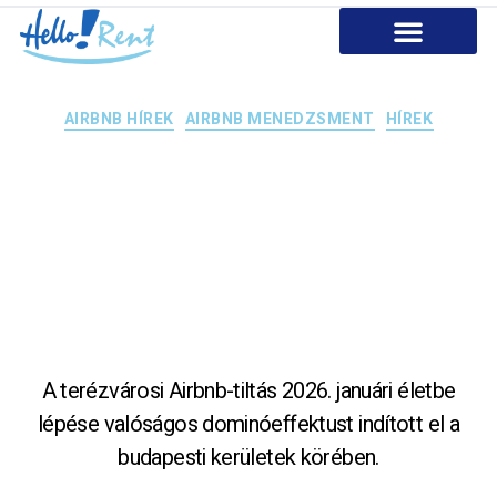
AIRBNB Szolgáltatásaink
Miért dolgozz velünk?
Kapcsolat
AIRBNB HÍREK
AIRBNB MENEDZSMENT
HÍREK
Airbnb
moratórium és
lakhatási válság
A terézvárosi Airbnb-tiltás 2026. januári életbe
lépése valóságos dominóeffektust indított el a
budapesti kerületek körében.