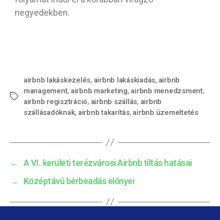
negyedekben.
airbnb lakáskezelés
,
airbnb lakáskiadás
,
airbnb
management
,
airbnb marketing
,
airbnb menedzsment
,
airbnb regisztráció
,
airbnb szállás
,
airbnb
szállásadóknak
,
airbnb takarítás
,
airbnb üzemeltetés
←
A VI. kerületi terézvárosi Airbnb tiltás hatásai
→
Középtávú bérbeadás előnyei