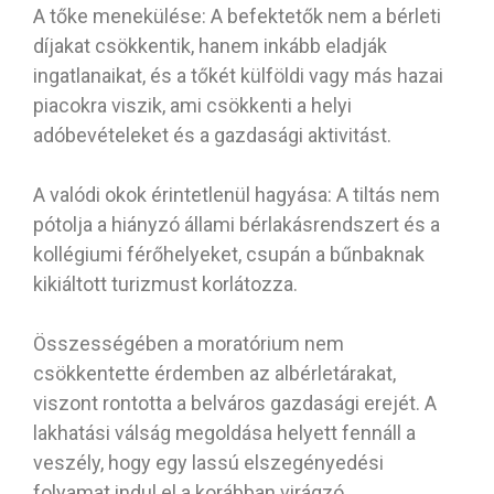
A tőke menekülése: A befektetők nem a bérleti
díjakat csökkentik, hanem inkább eladják
ingatlanaikat, és a tőkét külföldi vagy más hazai
piacokra viszik, ami csökkenti a helyi
adóbevételeket és a gazdasági aktivitást.
A valódi okok érintetlenül hagyása: A tiltás nem
pótolja a hiányzó állami bérlakásrendszert és a
kollégiumi férőhelyeket, csupán a bűnbaknak
kikiáltott turizmust korlátozza.
Összességében a moratórium nem
csökkentette érdemben az albérletárakat,
viszont rontotta a belváros gazdasági erejét. A
lakhatási válság megoldása helyett fennáll a
veszély, hogy egy lassú elszegényedési
folyamat indul el a korábban virágzó