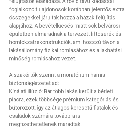
felújítások elakadása. A rövid távú kiadással
foglalkozó tulajdonosok korábban jelentős extra
összegekkel járultak hozzá a házak felújítási
alapjához. A bevételkiesés miatt sok belvárosi
épületben elmaradnak a tervezett liftcserék és
homlokzatrekonstrukciók, ami hosszú távon a
lakásállomány fizikai romlásához és a lakhatási
minőség romlásához vezet.
A szakértők szerint a moratórium hamis
biztonságérzetet ad:
Kínálati illúzió: Bár több lakás került a bérleti
piacra, ezek többsége prémium kategóriás és
bútorozott, így az átlagos keresetű fiatalok és
családok számára továbbra is
megfizethetetlenek maradtak.