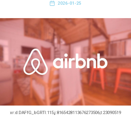
2026-01-25
xr:d:DAFfG_bGRTI:115,j:8165428113676273506,t:23090519