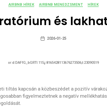
AIRBNB HÍREK
AIRBNB MENEDZSMENT
HÍREK
ratórium és lakhat
2026-01-25
xr:d:DAFfG_bGRTI:115,j:8165428113676273506,t:23090519
eti tiltás kapcsán a közbeszédet a pozitív várako
ngosabban figyelmeztetnek a negatív mellékhatás
egoldását.