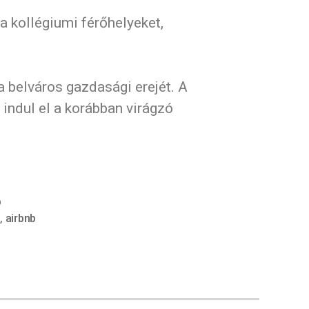
a kollégiumi férőhelyeket,
 belváros gazdasági erejét. A
indul el a korábban virágzó
b
s
,
airbnb