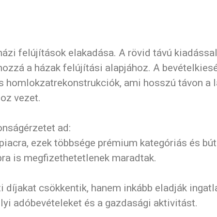
ázi felújítások elakadása. A rövid távú kiadássa
hozzá a házak felújítási alapjához. A bevételkies
és homlokzatrekonstrukciók, ami hosszú távon a l
oz vezet.
onságérzetet ad:
eti piacra, ezek többsége prémium kategóriás és bút
ra is megfizethetetlenek maradtak.
 díjakat csökkentik, hanem inkább eladják ingatla
lyi adóbevételeket és a gazdasági aktivitást.