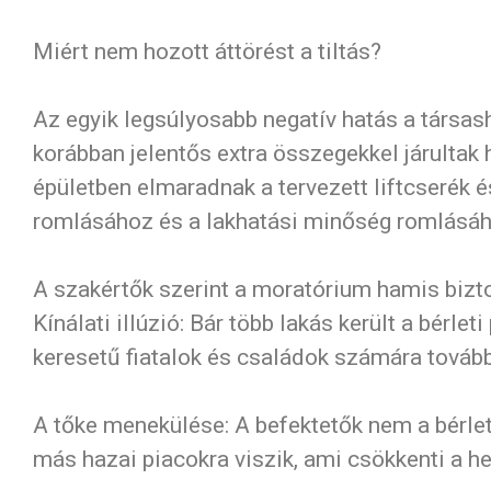
Miért nem hozott áttörést a tiltás?
Az egyik legsúlyosabb negatív hatás a társash
korábban jelentős extra összegekkel járultak 
épületben elmaradnak a tervezett liftcserék 
romlásához és a lakhatási minőség romlásáh
A szakértők szerint a moratórium hamis bizt
Kínálati illúzió: Bár több lakás került a bérl
keresetű fiatalok és családok számára tovább
A tőke menekülése: A befektetők nem a bérleti
más hazai piacokra viszik, ami csökkenti a he