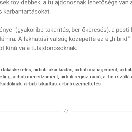
sek rövidebbek, a tulajdonosnak lehetősége van a
s karbantartásokat.
yel (gyakoribb takarítás, bérlőkeresés), a pesti 
ámra. A lakhatási válság közepette ez a „hibrid
tot kínálva a tulajdonosoknak.
b lakáskezelés
,
airbnb lakáskiadás
,
airbnb management
,
airbn
eting
,
airbnb menedzsment
,
airbnb regisztráció
,
airbnb szállá
lásadóknak
,
airbnb takarítás
,
airbnb üzemeltetés