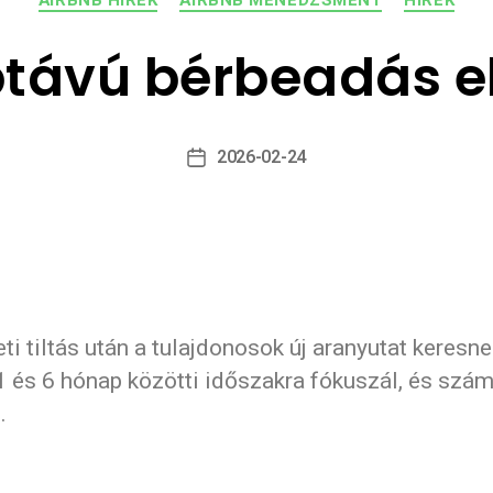
AIRBNB HÍREK
AIRBNB MENEDZSMENT
HÍREK
távú bérbeadás e
2026-02-24
ti tiltás után a tulajdonosok új aranyutat keresn
1 és 6 hónap közötti időszakra fókuszál, és szám
.