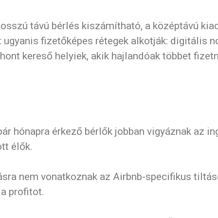
sszú távú bérlés kiszámítható, a középtávú kia
t ugyanis fizetőképes rétegek alkotják: digitális
hont kereső helyiek, akik hajlandóak többet fizet
ár hónapra érkező bérlők jobban vigyáznak az inga
tt élők.
ra nem vonatkoznak az Airbnb-specifikus tiltás
 profitot.