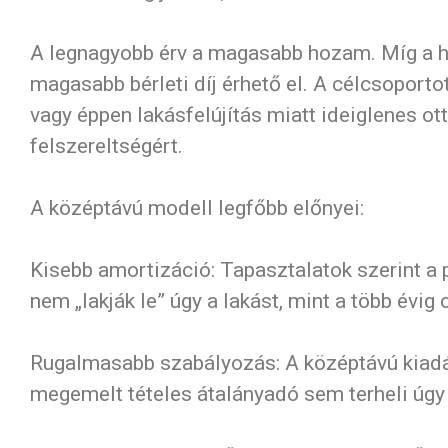
A legnagyobb érv a magasabb hozam. Míg a ho
magasabb bérleti díj érhető el. A célcsoporto
vagy éppen lakásfelújítás miatt ideiglenes ott
felszereltségért.
A középtávú modell legfőbb előnyei:
Kisebb amortizáció: Tapasztalatok szerint a p
nem „lakják le” úgy a lakást, mint a több évig o
Rugalmasabb szabályozás: A középtávú kiadás
megemelt tételes átalányadó sem terheli úgy a