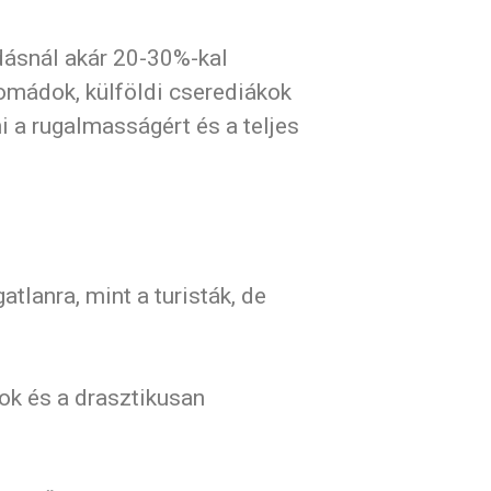
dásnál akár 20-30%-kal
 nomádok, külföldi cserediákok
ni a rugalmasságért és a teljes
tlanra, mint a turisták, de
ok és a drasztikusan