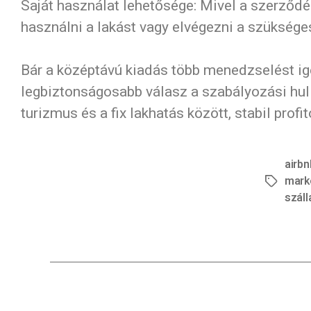
Saját használat lehetősége: Mivel a szerződé
használni a lakást vagy elvégezni a szüksége
Bár a középtávú kiadás több menedzselést igén
legbiztonságosabb válasz a szabályozási hull
turizmus és a fix lakhatás között, stabil profi
airbn
mark
szál