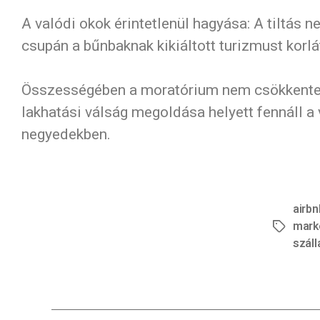
A valódi okok érintetlenül hagyása: A tiltás 
csupán a bűnbaknak kikiáltott turizmust korl
Összességében a moratórium nem csökkentette
lakhatási válság megoldása helyett fennáll a
negyedekben.
airbn
mark
szál