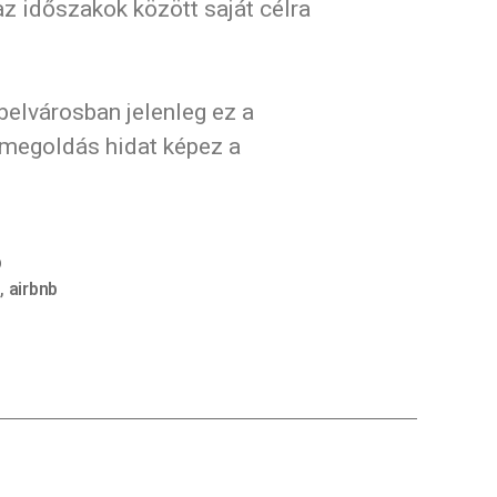
z időszakok között saját célra
belvárosban jelenleg ez a
” megoldás hidat képez a
b
s
,
airbnb