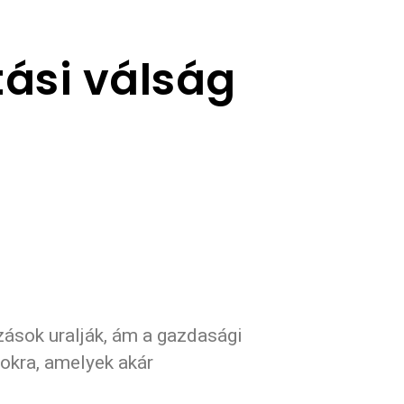
ási válság
zások uralják, ám a gazdasági
okra, amelyek akár