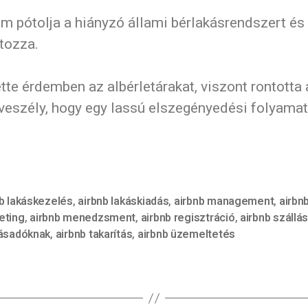
nem pótolja a hiányzó állami bérlakásrendszert és 
átozza.
 érdemben az albérletárakat, viszont rontotta a
 veszély, hogy egy lassú elszegényedési folyamat 
b lakáskezelés
,
airbnb lakáskiadás
,
airbnb management
,
airbn
eting
,
airbnb menedzsment
,
airbnb regisztráció
,
airbnb szállá
lásadóknak
,
airbnb takarítás
,
airbnb üzemeltetés