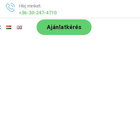
Hívj minket:
+36-30-247-4710
t
Ajánlatkérés
állás