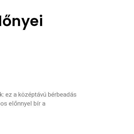
lőnyei
ek: ez a középtávú bérbeadás
os előnnyel bír a