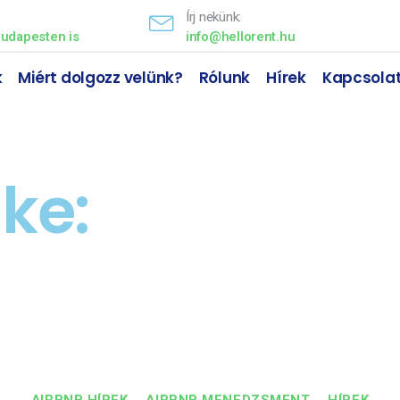
Írj nekünk:
udapesten is
info@hellorent.hu
k
Miért dolgozz velünk?
Rólunk
Hírek
Kapcsola
ke:
airbnb sz