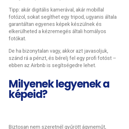
Tipp: akár digitális kamerával, akár mobillal
fotózol, sokat segíthet egy tripod, ugyanis általa
garantáltan egyenes képek készülnek és
elkerülheted a kézremegés általi homályos
fotókat.
De ha bizonytalan vagy, akkor azt javasoljuk,
szánd rá a pénzt, és bérelj fel egy profi fotóst –
ebben az Airbnb is segítségedre lehet.
Milyenek legyenek a
képeid?
1. Takaríts a fotózás előtt!
Biztosan nem szeretnél gyűrött ágyneműt,