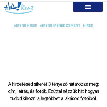
AIRBNB Szolgáltatásaink
Miért dolgozz velünk?
Kapcsolat
AIRBNB HÍREK
AIRBNB MENEDZSMENT
HÍREK
Airbnb
lakásfotózási
tanácsok
A hirdetésed sikerét 3 tényező határozza meg:
cím, leírás, és fotók. Ezúttal nézzük hát hogyan
tudod kihozni a legtöbbet a lakásod fotóiból.