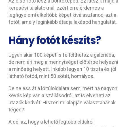
Az első fotó lesz a borítóképed. Ez látszik majd a
keresési találatoknál, ezért erre érdemes a
legfigyelemfelkeltőbb képet kiválasztanod, azt a
fotót, amely leginkább átadja lakásod hangulatát.
Hány fotót készíts?
Ugyan akár 100 képet is feltölthetsz a galériába,
de nem éri meg a mennyiséget előtérbe helyezni
a minőség helyett. Inkább legyen 10 tiszta és jól
látható fotód, mint 50 sötét, homályos.
De ne ess át a ló túloldalára sem, mert ha nagyon
kevés kép van a szállásodról, az is elveheti az
utazók kedvét. Hiszen mi alapján választanának
téged?
A cél az, hogy a lehető legtöbb oldalról