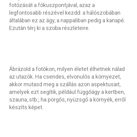
fotózását a fókuszpontjával, azaz a
legfontosabb részével kezdd: a hálószobában
általában ez az ágy, a nappaliban pedig a kanapé.
Ezután térj ki a szoba részleteire.
5. Add vissza a szállásod
hangulatát!
Ábrázold a fotókon, milyen életet élhetnek nálad
az utazók. Ha csendes, elvonulós a környezet,
akkor mutasd meg a szállás azon aspektusait,
amelyek ezt segítik, például függőágy a kertben,
szauna, stb.; ha pörgős, nyüzsgő a környék, erről
készíts képet.
6. A környék
bemutatásáról se