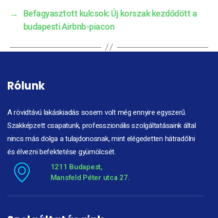
→
Befagyasztott kulcsok: Új korszak kezdődött a
budapesti Airbnb-piacon
Rólunk
A rövidtávú lakáskiadás sosem volt még ennyire egyszerű.
Szakképzett csapatunk, professzionális szolgáltatásaink által
nincs más dolga a tulajdonosnak, mint elégedetten hátradőlni
és élvezni befektetése gyümölcsét.
1211 Budapest,
Mansfeld Péter utca 27.