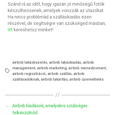
Szánd rá az időt, hogy igazán jó minőségű fotók
készülhessenek, amelyek vonzzák az utazókat.
Ha nincs problémád a szálláskiadás ezen
részével, de segítségre van szükséged másban,
itt
kereshetsz minket!
airbnb lakáskezelés
,
airbnb lakáskiadás
,
airbnb
management
,
airbnb marketing
,
airbnb menedzsment
,
airbnb regisztráció
,
airbnb szállás
,
airbnb
szállásadóknak
,
airbnb takarítás
,
airbnb üzemeltetés
←
Airbnb kiadások, amelyekre szükséges
felkészülnöd