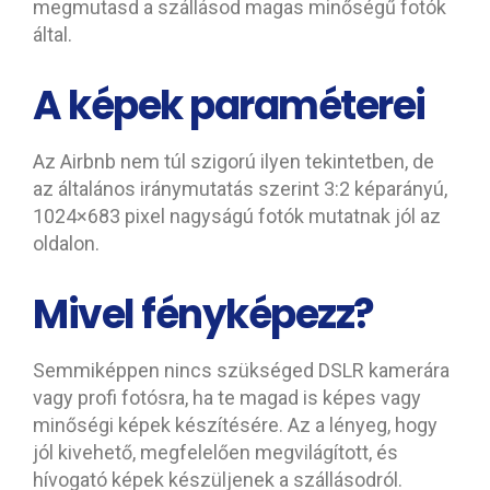
megmutasd a szállásod magas minőségű fotók
által.
A képek paraméterei
Az Airbnb nem túl szigorú ilyen tekintetben, de
az általános iránymutatás szerint 3:2 képarányú,
1024×683 pixel nagyságú fotók mutatnak jól az
oldalon.
Mivel fényképezz?
Semmiképpen nincs szükséged DSLR kamerára
vagy profi fotósra, ha te magad is képes vagy
minőségi képek készítésére. Az a lényeg, hogy
jól kivehető, megfelelően megvilágított, és
hívogató képek készüljenek a szállásodról.