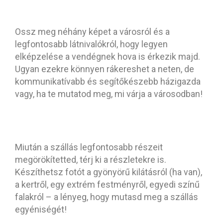
feledkezz meg!
Ossz meg néhány képet a városról és a
legfontosabb látnivalókról, hogy legyen
elképzelése a vendégnek hova is érkezik majd.
Ugyan ezekre könnyen rákereshet a neten, de
kommunikatívabb és segítőkészebb házigazda
vagy, ha te mutatod meg, mi várja a városodban!
7. Merülj el a részletekben!
Miután a szállás legfontosabb részeit
megörökítetted, térj ki a részletekre is.
Készíthetsz fotót a gyönyörű kilátásról (ha van),
a kertről, egy extrém festményről, egyedi színű
falakról – a lényeg, hogy mutasd meg a szállás
egyéniségét!