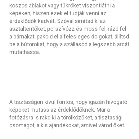
koszos ablakot vagy tükröket viszontlátni a
képeken, hiszen ezek el tudják venni az
érdeklődők kedvét. Szóval simítsd ki az
asztalterítőket, porszívózz és moss fel, rázd fel
a párnákat, pakold el a felesleges dolgokat, állítsd
be a bútorokat, hogy a szállásod a legszebb arcát
mutathassa.
2. Úgy mutasd meg a
szállásod, ahogy az várni
fogja az utazókat!
A tisztaságon kívül fontos, hogy igazán hívogató
képeket mutass az érdeklődőknek. Már a
fotózásra is rakd ki a törölközőket, a tisztasági
csomagot, a kis ajándékokat, amivel várod őket.