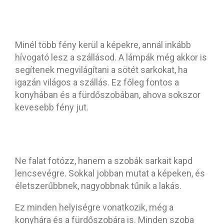
3. Nappal is kapcsold fel a
villanyt!
Minél több fény kerül a képekre, annál inkább
hívogató lesz a szállásod. A lámpák még akkor is
segítenek megvilágítani a sötét sarkokat, ha
igazán világos a szállás. Ez főleg fontos a
konyhában és a fürdőszobában, ahova sokszor
kevesebb fény jut.
4. A sarkokra fókuszálj.
Ne falat fotózz, hanem a szobák sarkait kapd
lencsevégre. Sokkal jobban mutat a képeken, és
életszerűbbnek, nagyobbnak tűnik a lakás.
Ez minden helyiségre vonatkozik, még a
konyhára és a fürdőszobára is. Minden szoba